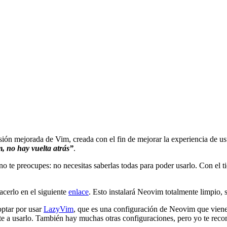
rsión mejorada de Vim, creada con el fin de mejorar la experiencia de u
 no hay vuelta atrás”
.
o te preocupes: no necesitas saberlas todas para poder usarlo. Con el t
cerlo en el siguiente
enlace
. Esto instalará Neovim totalmente limpio, s
optar por usar
LazyVim
, que es una configuración de Neovim que viene 
nte a usarlo. También hay muchas otras configuraciones, pero yo te re